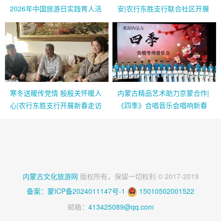
2026年中国旅游日实践育人活
安|农行东胜支行联合社区开展
动隆重开幕
困难家庭慰问与反诈宣传活动
寒冬送暖传党情 殷殷关怀暖人
内蒙古精品艺术助力京蒙合作|
心|农行东胜支行开展新春走访
《四季》合唱音乐会唱响新春
慰问老党员活动
祝福
内蒙古文化旅游网
版权所有，保留一切权利 © 2017-2019
备案：蒙ICP备2024011147号-1
15010502001522
邮箱：
413425089@qq.com