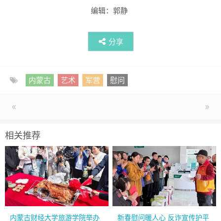
编辑：郭静
分享
内蒙古
艺术
军营
慰问
相关推荐
内蒙古财经大学旅游学院举办
新春慰问暖人心 反诈宣传护平