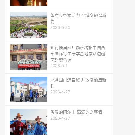
筝竞长空添活力 全域文旅谱新
篇
2026-5-25
知行悟居延！额济纳旗中国西
部国际写生研学基地激活边疆
文旅融合发
2026-5-1
北疆国门连自贸 开放潮涌启新
程
2026-4-27
暖暖的阿尔山 满满的宠客情
2026-4-27