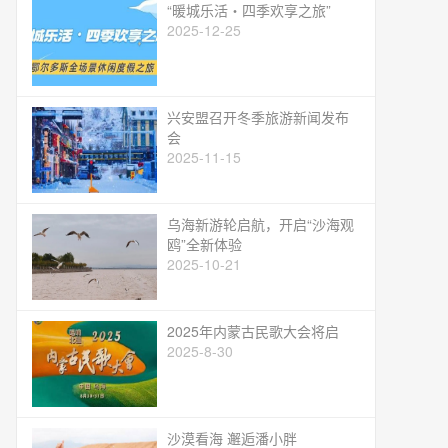
“暖城乐活・四季欢享之旅”
2025-12-25
兴安盟召开冬季旅游新闻发布
会
2025-11-15
乌海新游轮启航，开启“沙海观
鸥”全新体验
2025-10-21
2025年内蒙古民歌大会将启
2025-8-30
沙漠看海 邂逅潘小胖