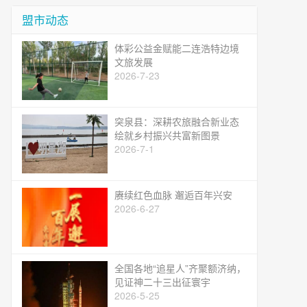
盟市动态
体彩公益金赋能二连浩特边境
文旅发展
2026-7-23
突泉县：深耕农旅融合新业态
绘就乡村振兴共富新图景
2026-7-1
赓续红色血脉 邂逅百年兴安
2026-6-27
全国各地“追星人”齐聚额济纳，
见证神二十三出征寰宇
2026-5-25