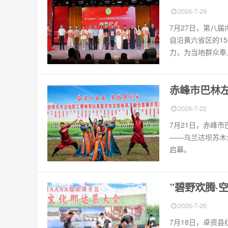
2026-7-29
7月27日，第八
自沿黄六省区的1
力，为当地群众奉
赤峰市巴林
2026-7-22
7月21日，赤峰
——乌兰达坝苏木
启幕。
”碧野欢腾·
2026-7-20
7月18日，卓资