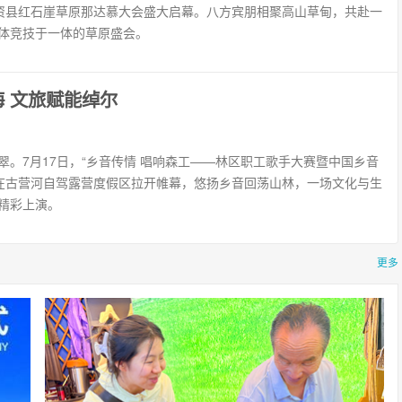
6卓资县红石崖草原那达慕大会盛大启幕。八方宾朋相聚高山草甸，共赴一
体竞技于一体的草原盛会。
 文旅赋能绰尔
翠。7月17日，“乡音传情 唱响森工——林区职工歌手大赛暨中国乡音
”在古营河自驾露营度假区拉开帷幕，悠扬乡音回荡山林，一场文化与生
精彩上演。
更多