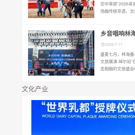
空中草原”202
场融传统非遗、文
乡音唱响林海
2026-7-17
盛夏七月，林海叠
文旅展演·绰尔站
态相融的文旅盛会
文化产业