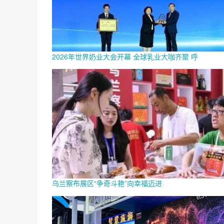
2026年世界奶业大会开幕 全球乳业大咖齐聚 呼
乌兰察布展区“争奇斗艳”向幸福迈进