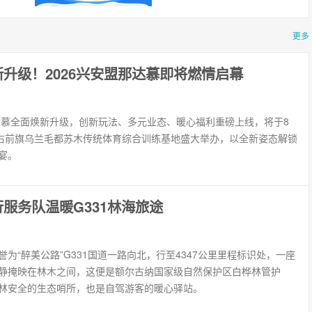
挽
光
随
更多
的
.
升级！2026兴安盟那达慕即将燃情启幕
那达慕全面焕新升级，创新玩法、多元业态、暖心福利重磅上线，将于8
科右前旗乌兰毛都苏木传统体育综合训练基地盛大举办，以全新姿态解锁
宴。
行服务队温暖G331林海旅途
为“醉美公路”G331国道一路向北，行至4347公里里程标识处，一座
静掩映在林木之间，这便是额尔古纳国家级自然保护区白桦林管护
林安全的生态哨所，也是自驾游客的暖心驿站。