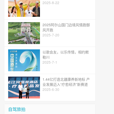
2025-8-22
2025阿尔山国门边境风情跑御
风开跑
2025-7-20
以歌会友，以乐传情，相约敕
勒川
2025-7-1
1.44亿打造北疆康养新地标 产
业发展迈入“疗愈经济”新赛道
2025-6-30
自驾旅拍