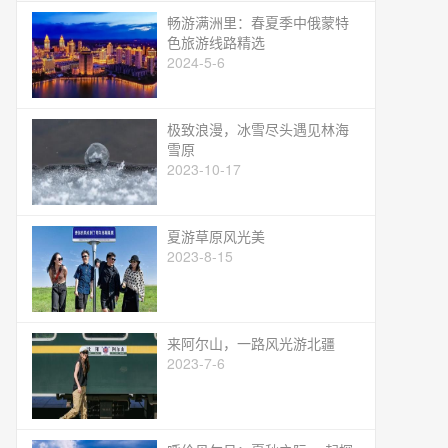
畅游满洲里：春夏季中俄蒙特
色旅游线路精选
2024-5-6
极致浪漫，冰雪尽头遇见林海
雪原
2023-10-17
夏游草原风光美
2023-8-15
来阿尔山，一路风光游北疆
2023-7-6