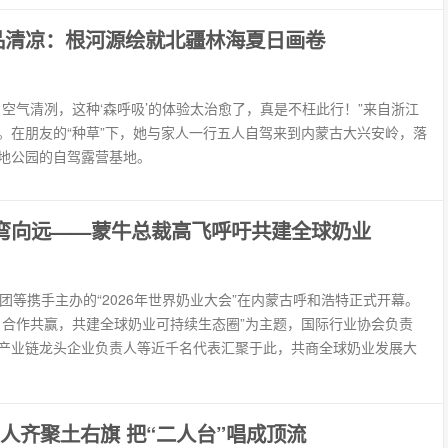
品清凉：根河源绘就北疆林海夏日画卷
、空气清冽，这种‘森呼吸’的体验太治愈了，真是不枉此行！”来自浙江
。在朋友的“种草”下，她与家人一行五人自驾来到内蒙古大兴安岭，落
地公园的自驾露营基地。
一弯向远——蒙牛总裁高飞呼吁共建全球奶业
团等携手主办的“2026年世界奶业大会”在内蒙古呼和浩特正式开幕。
、合作共赢，共建全球奶业可持续生态圈”为主题，国际行业协会负责
产业链龙头企业负责人等近千名代表汇聚于此，共商全球奶业发展大
00人齐聚土右旗 把“二人台”唱成顶流