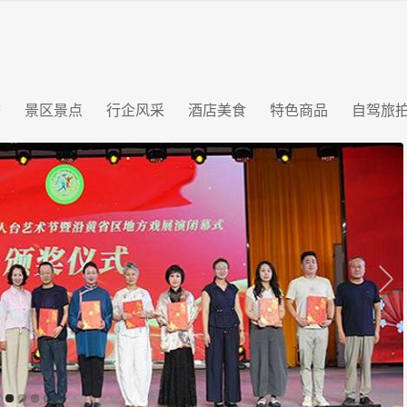
态
景区景点
行企风采
酒店美食
特色商品
自驾旅