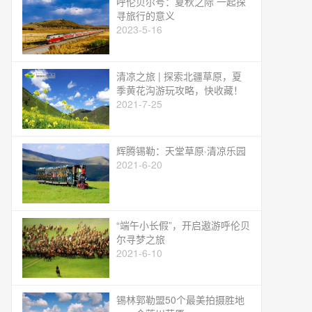
呼伦贝尔号：夏秋之际 一起探
寻旅行的意义
2023-5-16
清凉之旅 | 探索北疆草原，夏
季黄花沟游玩攻略，快收藏！
2021-7-25
辉腾锡勒：天堂草原·清凉乐园
2021-6-20
“端午小长假”，开启遨游呼伦贝
尔寻梦之旅
2021-6-10
锡林郭勒盟50个最美拍摄胜地