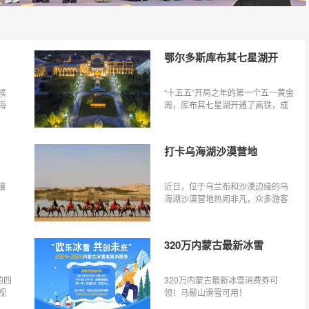
鄂尔多斯库布其七星湖开
候
“十五五”开局之年的第一个五一黄金
海
周，库布其七星湖开通了高铁，成
人
为包银高铁沿线新的旅游热点，以
此
大漠草原、七星湖链、沙漠观星、
山
沙漠度假、沙漠越野、沙漠美食等
打卡乌海湖沙漠营地
特色闻名。
度
近日，位于乌兰布和沙漠边缘的乌
海湖沙漠营地热闹非凡，众多游客
在这里开启一场沙漠与湖泊交织的
旅程。 乌兰布和沙漠总面积超1万
平方公里，东临黄河，兼具苍茫雄
320万内蒙古最新冰雪
浑的气势与独特地貌。游客可从乌
海湖一号码头乘坐沙海体验游船，
经十几分钟水路，便能到达乌海...
的四
320万内蒙古最新冰雪消费券可
视
领！马鬃山滑雪可用！
被