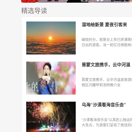
精选导读
湿地绘新景 夏夜引客来
破晓时分，观景台上早已挤满等
日出的游客。当一轮红日挣脱林
云海，金色霞光铺满河谷湿地，
群中顿时响起阵阵欢呼，快门声
起彼伏，大家争相定格这震撼的
晋蒙文旅携手，云中河温
林盛景。
晋蒙文旅携手，云中河温泉旅游
假区闪耀呼和浩特推介会
乌海“沙漠看海音乐会”
“沙漠看海音乐会”以其匠心独运
大亮点，为游客们呈现了绝佳的
听享受。夜幕降临，广袤的沙漠