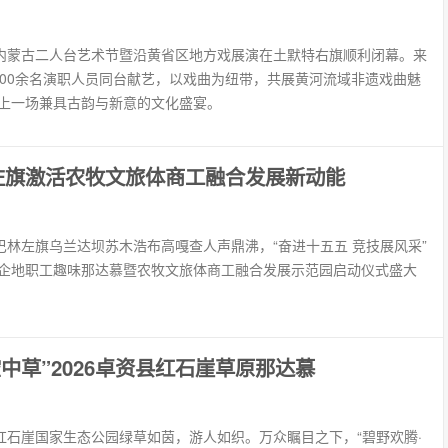
届内蒙古二人台艺术节暨沿黄省区地方戏展演在土默特右旗顺利闭幕。来
500余名演职人员同台献艺，以戏曲为纽带，共展黄河流域非遗戏曲魅
上一场兼具古韵与新意的文化盛宴。
左旗激活农牧文旅体商工融合发展新动能
市巴林左旗乌兰达坝苏木浩布高嘎查人声鼎沸，“奋进十五五 竞技展风采”
企地职工趣味那达慕暨农牧文旅体商工融合发展示范园启动仪式盛大
空中草”2026卓资县红石崖草原那达慕
县红石崖国家生态公园绿草如茵，游人如织。万众瞩目之下，“碧野欢腾·