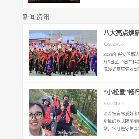
百人共舞的篝火照亮，游客们手
手，围绕篝火欢快起舞；梦幻激
新闻资讯
鼓舞如同一场光影魔术，舞者们
着震撼的鼓点，变幻出绚丽多姿
光影图案，将观众带入一个如梦..
八大亮点焕新
2026-8-5
2026年兴安盟
月6日至12日在
沉浸式草原狂欢盛
“小松鼠”畅
2026-8-4
沿着被自驾爱好者誉
别致的欧式院落静
站。它既是守护森