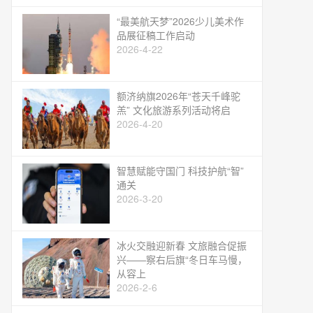
“最美航天梦”2026少儿美术作
品展征稿工作启动
2026-4-22
额济纳旗2026年“苍天千峰驼
羔” 文化旅游系列活动将启
2026-4-20
智慧赋能守国门 科技护航“智”
通关
2026-3-20
冰火交融迎新春 文旅融合促振
兴——察右后旗“冬日车马慢，
从容上
2026-2-6