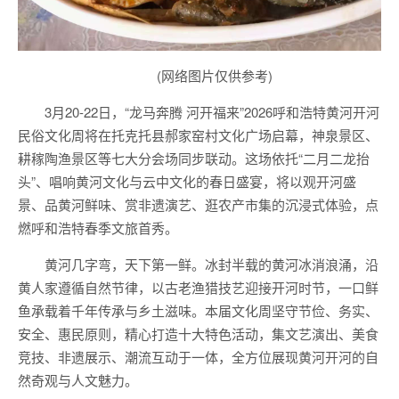
(网络图片仅供参考)
3月20-22日，“龙马奔腾 河开福来”2026呼和浩特黄河开河
民俗文化周将在托克托县郝家窑村文化广场启幕，神泉景区、
耕稼陶渔景区等七大分会场同步联动。这场依托“二月二龙抬
头”、唱响黄河文化与云中文化的春日盛宴，将以观开河盛
景、品黄河鲜味、赏非遗演艺、逛农产市集的沉浸式体验，点
燃呼和浩特春季文旅首秀。
黄河几字弯，天下第一鲜。冰封半载的黄河冰消浪涌，沿
黄人家遵循自然节律，以古老渔猎技艺迎接开河时节，一口鲜
鱼承载着千年传承与乡土滋味。本届文化周坚守节俭、务实、
安全、惠民原则，精心打造十大特色活动，集文艺演出、美食
竞技、非遗展示、潮流互动于一体，全方位展现黄河开河的自
然奇观与人文魅力。