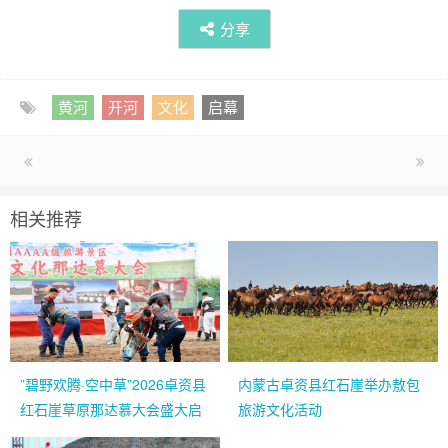
分享
黄河
开河
文化
启幕
相关推荐
”碧野欢腾·空中草”2026卓资县
内蒙古卓资县红石崖举办敖包
红石崖草原那达慕大会盛大启
旅游文化活动
幕