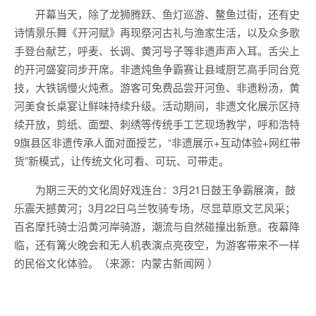
开幕当天，除了龙狮腾跃、鱼灯巡游、鳌鱼过街，还有史
诗情景乐舞《开河赋》再现祭河古礼与渔家生活，以及众多歌
手登台献艺，呼麦、长调、黄河号子等非遗声声入耳。舌尖上
的开河盛宴同步开席。非遗炖鱼争霸赛让县域厨艺高手同台竞
技，大铁锅慢火炖煮。游客可免费品尝开河鱼、非遗粉汤，黄
河美食长桌宴让鲜味持续升级。活动期间，非遗文化展示区持
续开放，剪纸、面塑、刺绣等传统手工艺现场教学，呼和浩特
9旗县区非遗传承人面对面授艺，“非遗展示+互动体验+网红带
货”新模式，让传统文化可看、可玩、可带走。
为期三天的文化周好戏连台：3月21日鼓王争霸展演，鼓
乐震天撼黄河；3月22日乌兰牧骑专场，尽显草原文艺风采；
百名摩托骑士沿黄河岸骑游，潮流与自然碰撞出新意。夜幕降
临，还有篝火晚会和无人机表演点亮夜空，为游客带来不一样
的民俗文化体验。（来源：内蒙古新闻网 ）