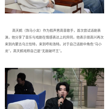
高天鹤（饰马小龙）作为假声男高音歌手，首次尝试话剧表
演，他分享了音乐与戏剧在情感表达上的异同，他表示很高兴再次
来到内蒙古乌兰恰特，来到呼和浩特。对于自己话剧中角色“马小
龙”，高天鹤戏称自己是“无敌破坏王”。