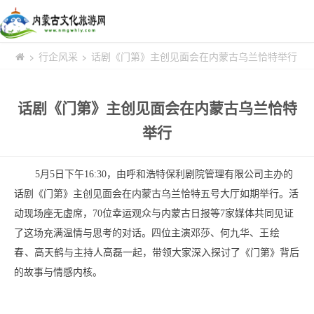
行企风采
话剧《门第》主创见面会在内蒙古乌兰恰特举行
>
>
话剧《门第》主创见面会在内蒙古乌兰恰特
举行
5月5日下午16:30，由呼和浩特保利剧院管理有限公司主办的
话剧《门第》主创见面会在内蒙古
乌兰恰特
五号大厅如期举行。活
动现场座无虚席，70位幸运观众与内蒙古日报等7家媒体共同见证
了这场充满温情与思考的对话。四位主演
邓莎
、何九华、
王绘
春、
高天鹤与主持人高磊一起，带领大家深入探讨了《门第》背后
的故事与情感内核。