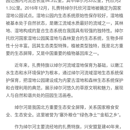
园范围内河流总长度54.3公里，其中绰尔河33公里，托欣河2
1.3公里。2016年12月，扎赉特绰尔托欣河湿地被确定为国家
湿地公园试点。湿地公园内生态系统原始性保存较好，湿地植
被基本处于自然状态，是嫩江流域水质最好的流域之一，其林
地、湿地构成的复合生态系统在我国具有较强的独特性。绰尔
托欣河国家湿地公园属湿地与森林复合的生态系统，生物多样
性十分丰富。因其生态类型特殊，植被类型独特，既是北方重
要的生态屏障，又是中国重要的植物基因库之一。
近年来，扎赉特旗以绰尔河流域湿地保育为基础，以嫩江
水生态和水环境保护为根本，通过绰尔河流域湿地生态系统保
护保育，把湿地公园建设成为内蒙古湿地和森林生态系统保护
和合理利用的典范，展示绰尔河悠久的草原文明和魅力，展现
人与自然和谐共处的田园生活画卷。
绰尔河是我国北方重要生态安全屏障，关系国家粮食安
全、生态安全。这里被誉为“塞外粮仓”“绿色净土”“金稻之乡”。
作为绰尔河主要流经地的扎赉特旗，兴安盟复建40年来，