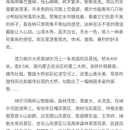
库两岸峰峦叠嶂，怪石嶙峋，树木繁多，郁郁葱葱。库区的水
面碧波荡漾，许多鱼鸥在河面上空盘旋，偶尔也能看到几只秋
沙鸭轻轻地落到水面。鸳鸯在水中嬉戏着，看着它们形影不离
的样子，真有种只羡鸳鸯不羡仙的感觉，这种亘古不变的情谊
最能让人心动。山清水秀，蓝天白云，天水一色，给人一种美
轮美奂的感觉。库区是游客观光、休闲、度假、垂钓的好去
处。
茂力格尔大桥是绰尔河上一条亮丽的风景线。桥长455
米，宽8.5米，是内蒙古自治区的第二大桥。该桥外观精美，
雄伟壮丽。整座大桥如彩虹凌空河上，这里山美水美、草原的
独特风光和雄伟壮观的大桥，勾勒出了一幅绚丽多姿的画
卷……
绰尔河两岸山势陡峭，森林茂密，落差大，水流急。在绰
尔河旅游带上，有哈毕日嘎风景区、杨树沟风景区、呼格吉勒
图草原火山岩群、达克图山风景区、乾德穆尼庙、王爷府、绰
勒水库风景区、杏花山风景区以及两岸森林草原风景、民族风