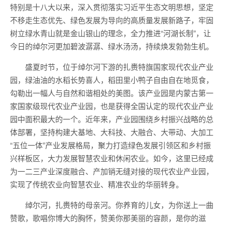
特别是十八大以来，深入贯彻落实习近平生态文明思想，坚定
不移走生态优先、绿色发展为导向的高质量发展新路子，牢固
树立绿水青山就是金山银山的理念，全力推进“河湖长制”，让
今日的绰尔河更加碧波潺潺、绿水汤汤，持续焕发勃勃生机。
盛夏时节，位于绰尔河下游的扎赉特旗国家现代农业产业
园，绿油油的水稻长势喜人，稻田里小鸭子自由自在地觅食，
勾勒出一幅人与自然和谐相处的美图。该产业园是内蒙古第一
家国家级现代农业产业园，也是获得全国认定的现代农业产业
园中面积最大的一个。近年来，产业园围绕乡村振兴战略的总
体部署，坚持构建大基地、大科技、大融合、大带动、大加工
“五位一体”产业发展格局，聚力打造绿色发展引领区和乡村振
兴样板区，大力发展智慧农业和休闲农业。如今，这里已经成
为一二三产业深度融合、产加销无缝对接的现代农业产业园，
实现了传统农业向智慧农业、精准农业的华丽转身。
绰尔河，扎赉特的母亲河。你养育的儿女，为你送上一曲
赞歌，歌唱你博大的胸怀，赞美你那美丽的容颜，是你的滋