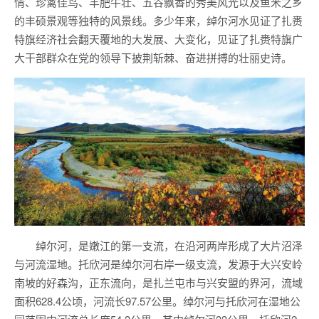
情、珍禽佳鸟、羊肥牛壮、五谷飘香的秀美风光以及鱼米之乡
的丰硕景观等独特的风景线。多少年来，绰尔河水见证了扎赉
特旗经济社会翻天覆地的大发展、大变化，见证了扎赉特旗广
大干部群众在党的领导下披荆斩棘、奋进拼搏的壮丽史诗。
绰尔河，是嫩江的第一支流，在沿河两岸形成了大片沼泽
与河流湿地。托欣河是绰尔河右岸一级支流，发源于大兴安岭
南坡的好森沟，正东流向，是扎兰屯市与兴安盟的界河，流域
面积628.4公顷，河流长97.57公里。绰尔河与托欣河在湿地公