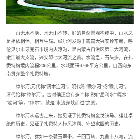
山无水不活，水无山不转，好的自然景观构成中，山水总
是相依相伴，相互生辉。绰尔河发源于巍巍大兴安岭东麓，呼
伦贝尔市牙克石市境内火潦沟，是内蒙古自治区第二大河流，
嫩江最大支流，兴安盟七大河流之首。水流急，石头多，在扎
赉特旗境内流程205公里，水域面积6765平方公里，自西向东
南贯穿整个扎赉特旗。
绰尔河,元代称“朔木连河”，明代称“戳尔河”或“戳儿河”，
清代始称“绰尔河”。古时候还曾有多个称谓如“屈利水”“啜水”
“啜河”等。“绰尔”，就是“水流穿峡而过”之意。
绰尔河从远古走来，她见证了扎赉特旗金戈铁马、雄壮卓
绝的历史，见证了扎赉特人栉风沐雨、守望家园的历史。
绰尔河，犹如一条碧玉翠带，千回百转、九曲十八弯，流