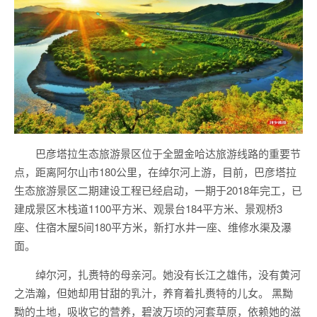
巴彦塔拉生态旅游景区位于全盟金哈达旅游线路的重要节
点，距离阿尔山市180公里，在绰尔河上游，目前，巴彦塔拉
生态旅游景区二期建设工程已经启动，一期于2018年完工，已
建成景区木栈道1100平方米、观景台184平方米、景观桥3
座、住宿木屋5间180平方米，新打水井一座、维修水渠及瀑
面。
绰尔河，扎赉特的母亲河。她没有长江之雄伟，没有黄河
之浩瀚，但她却用甘甜的乳汁，养育着扎赉特的儿女。 黑黝
黝的土地，吸收它的营养，碧波万顷的河套草原，依赖她的滋