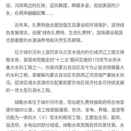
润，河岸两边的红柳，迎风飘摆，婀娜多姿，宛如美丽的少
女，在两岸翩翩起舞……
近年来，扎赉特旗全面加强生态建设和环境保护，坚持绿
色发展理念，创建“绿色扎赉特、生态扎赉特”，加快建设祖国
北部重要的水源涵养地和天然生态屏障。
位于绰尔河中上游巴彦乌兰苏木境内的引绰济辽工程文得
根水库，是国务院确定的“十三五”期间实施的172项节水供水
重大水利工程之一，也是内蒙古自治区迄今为止投资规模最大
的水利工程，是缓解内蒙古自治区东部西辽河流域严重缺水状
况，促进区域水资源优化配置和蒙东地区经济社会可持续发展
的一项大型引调水工程。
绰勒水库位于绰尔河中游，坝址距扎赉特旗政府所在地音
德尔镇20公里，该工程是融灌溉、防洪、发电、养殖、旅游等
功能为一体的大（Ⅱ）型水利枢纽工程，主要由主坝、副坝、
溢流坝、水电站四部分组成。绰勒水库周围自然风景优美。水