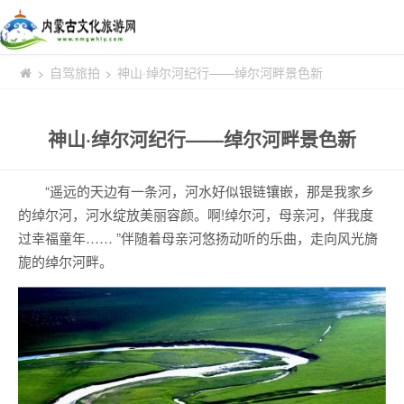
自驾旅拍
神山·绰尔河纪行——绰尔河畔景色新
>
>
神山·绰尔河纪行——绰尔河畔景色新
“遥远的天边有一条河，河水好似银链镶嵌，那是我家乡
的绰尔河，河水绽放美丽容颜。啊!绰尔河，母亲河，伴我度
过幸福童年…… ”伴随着母亲河悠扬动听的乐曲，走向风光旖
旎的绰尔河畔。