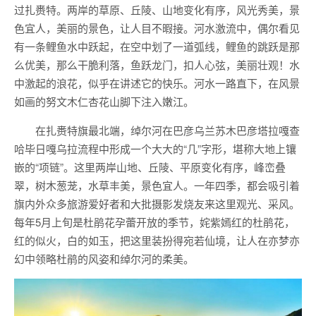
过扎赉特。两岸的草原、丘陵、山地变化有序，风光秀美，景
色宜人，美丽的景色，让人目不暇接。河水激流中，偶尔看见
有一条鲤鱼水中跃起，在空中划了一道弧线，鲤鱼的跳跃是那
么优美，那么干脆利落，鱼跃龙门，扣人心弦，美丽壮观！水
中激起的浪花，似乎在讲述它的快乐。河水一路直下，在风景
如画的努文木仁杏花山脚下注入嫩江。
在扎赉特旗最北端，绰尔河在巴彦乌兰苏木巴彦塔拉嘎查
哈毕日嘎乌拉流程中形成一个大大的“几”字形，堪称大地上镶
嵌的“项链”。这里两岸山地、丘陵、平原变化有序，峰峦叠
翠，树木葱茏，水草丰美，景色宜人。一年四季，都会吸引着
旗内外众多旅游爱好者和大批摄影发烧友来这里观光、采风。
每年5月上旬是杜鹃花孕蕾开放的季节，姹紫嫣红的杜鹃花，
红的似火，白的如玉，把这里装扮得宛若仙境，让人在亦梦亦
幻中领略杜鹃的风姿和绰尔河的柔美。