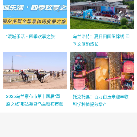
“暖城乐活・四季欢享之旅”
乌兰浩特：夏日田园织锦绣 四
季文旅韵悠长
2025乌兰察布市第十四届“草
托克托县：百万亩玉米迎丰收
原之旅”那达慕暨乌兰察布市蒙
科学种植提效增产
古马超级联赛新闻发布会举行