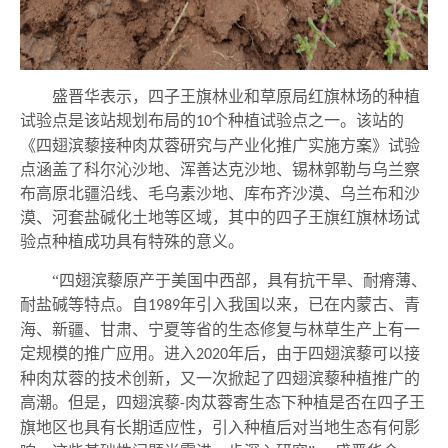
盛晋华表示，四子王旗林业和草原局红旗林场
的种植
试验点是该站规划布局的
个种植试验点之一。
该站
的
10
《四翅滨藜接种肉苁蓉研究与产业化推广实施方案》试验
点涵盖了科尔沁沙地、浑善达克沙地、锡林郭勒与乌兰察
布高原北疆沿线、毛乌素沙地、库布齐沙漠、乌兰布和沙
漠、河套盐碱化土地等区域，其中的
四子王旗红旗林场
试
验点种植成功具有特殊的意义。
“四翅滨藜原产于美国中西部，具有抗干旱、耐瘠薄、
耐盐碱等特点。自
年引入我国以来，已在内蒙古、青
1989
海、新疆、甘肃、宁夏等省的生态修复与林草生产上有一
定规模的推广应用。进入
年后，由于四翅滨藜可以接
2020
种肉苁蓉的技术创新，又一次掀起了四翅滨藜种植推广的
高潮。但是，四翅滨藜
肉苁蓉寄生态下种植是否在四子王
-
旗地区也具有长期适应性，引入种植后对当地生态有何影