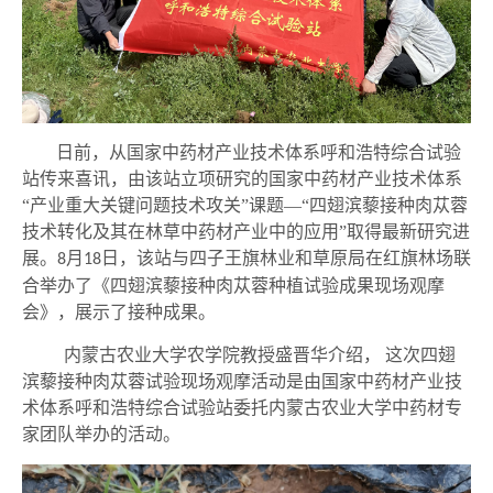
日前，
从国家中药材产业技术体系呼和浩特综合试验
站
传来喜讯
，
由该站立项研究的国家中药材产业技术体系
“产业重大关键问题技术攻关”课题—“四翅滨藜接种肉苁蓉
技术转化及其在林草中药材产业中的应用”取得最新研究进
展。
月
日
，
该站
与四子王旗林业和草原局在红旗林场联
8
18
合举办了《四翅滨藜接种肉苁蓉种植试验成果现场观摩
会》，展示了接种成果。
内蒙古农业大学农学院教授盛晋华介绍，
这
次四翅
滨藜接种肉苁蓉试验现场观摩活动
是由国家中药材产业技
术体系呼和浩特综合试验站委托内蒙古农业大学
中药材
专
家团队
举办的活动
。