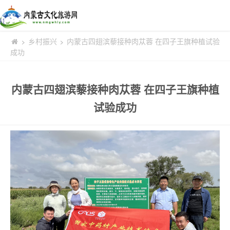
乡村振兴
内蒙古四翅滨藜接种肉苁蓉 在四子王旗种植试验
>
>
成功
内蒙古四翅滨藜接种肉苁蓉 在四子王旗种植
试验成功