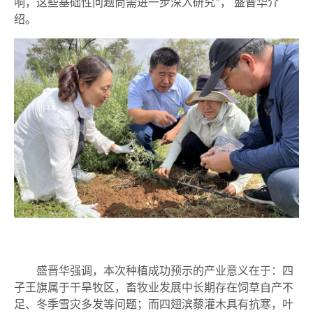
响，这些基础性问题尚需进一步深入研究”，
盛晋华介
绍。
盛晋华
强调，本次种植成功预示的产业意义在于：
四
子王旗
属于干旱牧区，畜牧业发展中长期存在饲草自产不
足、冬季雪灾多发等问题；而四翅滨藜灌木具有抗寒，叶